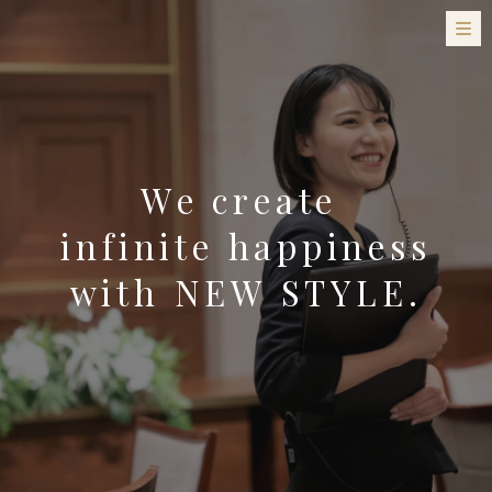
W
e
c
r
e
a
t
e
i
n
f
i
n
i
t
e
h
a
p
p
i
n
e
s
s
w
i
t
h
N
E
W
S
T
Y
L
E
.