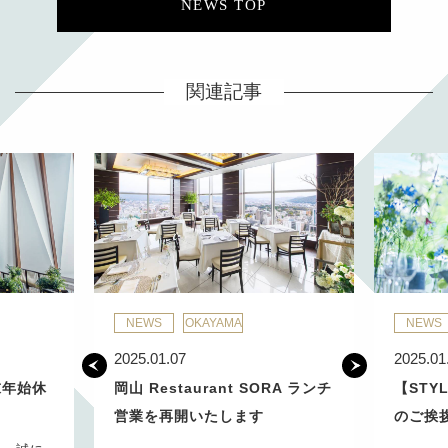
NEWS TOP
関連記事
NEWS
OKAYAMA
NEWS
2025.01.07
2025.01
末年始休
岡山 Restaurant SORA ランチ
【STYL
営業を再開いたします
のご挨