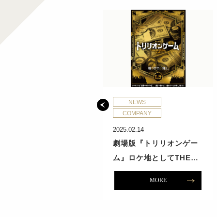
NEWS
NEWS
COMPANY
COMPANY
4.12.30
2025.02.14
TYLES Inc.】2024年
劇場版『トリリオンゲー
末のご挨拶
ム』ロケ地としてTHE…
MORE
MORE